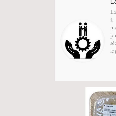
L
La
à 
ma
pr
sé
le