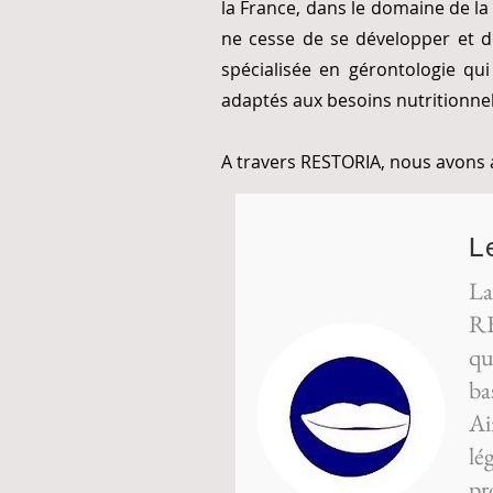
la France, dans le domaine de la 
ne cesse de se développer et de
spécialisée en gérontologie qui
adaptés aux besoins nutritionnel
A travers RESTORIA, nous avons a
L
La
RE
qu
ba
Ai
lé
pr