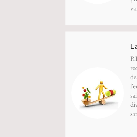
va
L
RE
re
de
l'
sa
di
san