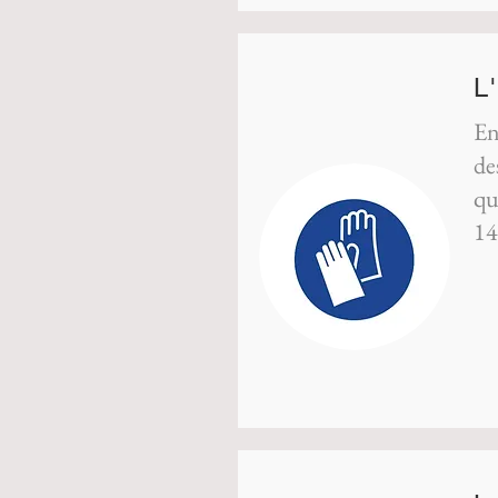
L
En
de
qu
14